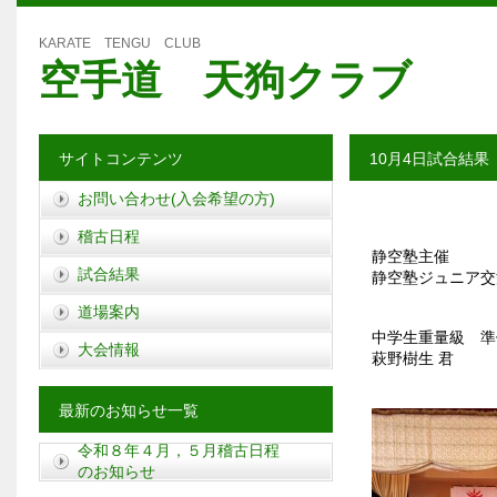
KARATE TENGU CLUB
空手道 天狗クラブ
サイトコンテンツ
10月4日試合結果
お問い合わせ(入会希望の方)
稽古日程
静空塾主催
試合結果
静空塾ジュニア交
道場案内
中学生重量級 準
大会情報
萩野樹生 君
最新のお知らせ一覧
令和８年４月，５月稽古日程
のお知らせ