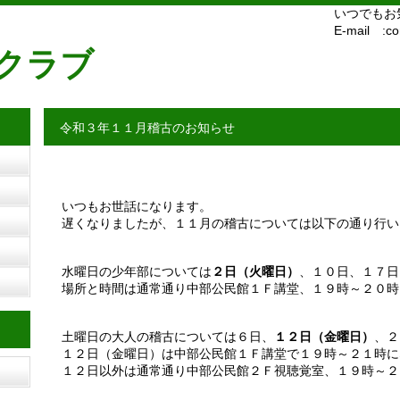
いつでもお
E-mail
:con
クラブ
令和３年１１月稽古のお知らせ
いつもお世話になります。
遅くなりましたが、１１月の稽古については以下の通り行い
水曜日の少年部については
２日（火曜日）
、１０日、１７日
場所と時間は通常通り中部公民館１Ｆ講堂、１９時～２０時
土曜日の大人の稽古については６日、
１２日（金曜日）
、２
１２日（金曜日）は中部公民館１Ｆ講堂で１９時～２１時に
１２日以外は通常通り中部公民館２Ｆ視聴覚室、１９時～２