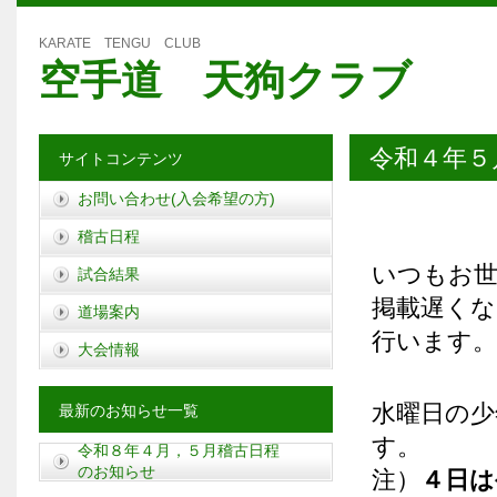
KARATE TENGU CLUB
空手道 天狗クラブ
令和４年５
サイトコンテンツ
お問い合わせ(入会希望の方)
稽古日程
いつもお
試合結果
掲載遅くな
道場案内
行います。
大会情報
水曜日の少
最新のお知らせ一覧
す。
令和８年４月，５月稽古日程
のお知らせ
注）
４日は