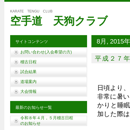
KARATE TENGU CLUB
空手道 天狗クラブ
8月, 2015
サイトコンテンツ
お問い合わせ(入会希望の方)
平成２７
稽古日程
試合結果
道場案内
日頃より
大会情報
非常に暑
かりと睡眠
最新のお知らせ一覧
加した際は
令和８年４月，５月稽古日程
のお知らせ