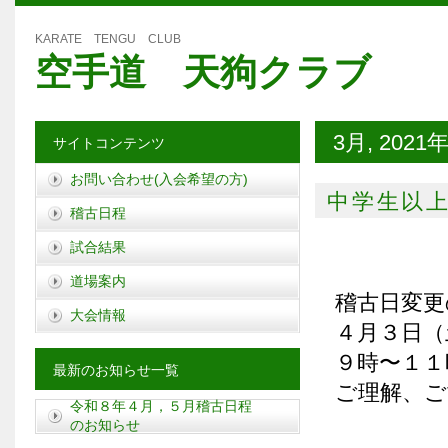
KARATE TENGU CLUB
空手道 天狗クラブ
3月, 2021
サイトコンテンツ
お問い合わせ(入会希望の方)
中学生以
稽古日程
試合結果
道場案内
稽古日変更
大会情報
４月３日（
９時〜１１
最新のお知らせ一覧
ご理解、ご
令和８年４月，５月稽古日程
のお知らせ