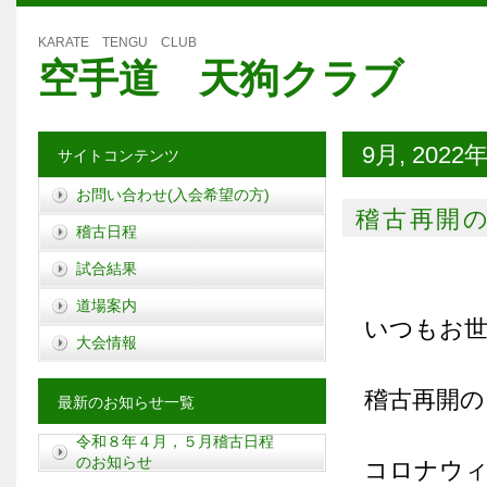
KARATE TENGU CLUB
空手道 天狗クラブ
9月, 2022
サイトコンテンツ
お問い合わせ(入会希望の方)
稽古再開
稽古日程
試合結果
道場案内
いつもお
大会情報
稽古再開の
最新のお知らせ一覧
令和８年４月，５月稽古日程
のお知らせ
コロナウィ