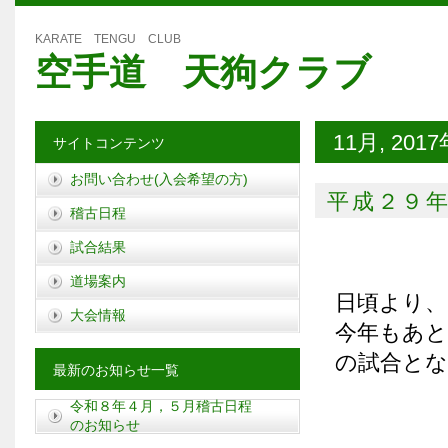
KARATE TENGU CLUB
空手道 天狗クラブ
11月, 201
サイトコンテンツ
お問い合わせ(入会希望の方)
平成２９
稽古日程
試合結果
道場案内
日頃より
大会情報
今年もあと
の試合と
最新のお知らせ一覧
令和８年４月，５月稽古日程
のお知らせ