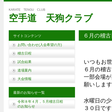
KARATE TENGU CLUB
空手道 天狗クラブ
６月の稽古
サイトコンテンツ
お問い合わせ(入会希望の方)
稽古日程
いつもお
試合結果
６月の稽古
道場案内
一部会場が
大会情報
願いしま
最新のお知らせ一覧
水曜日の少
令和８年４月，５月稽古日程
のお知らせ
３０日です